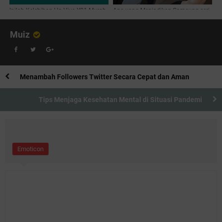
Inilah Kelebihan Hp Vivo Y91 Murah
Apa yang Menjadikan Samsung seri
dengan Fitur Berkelas
Galaxy Note 10+ Spesial?
Muiz
Menambah Followers Twitter Secara Cepat dan Aman
Tips Menjaga Kesehatan Mental di Situasi Pandemi
Emoticon