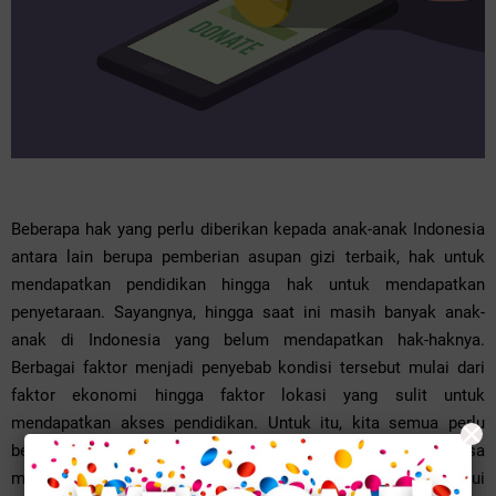
Beberapa hak yang perlu diberikan kepada anak-anak Indonesia
antara lain berupa pemberian asupan gizi terbaik, hak untuk
mendapatkan pendidikan hingga hak untuk mendapatkan
penyetaraan. Sayangnya, hingga saat ini masih banyak anak-
anak di Indonesia yang belum mendapatkan hak-haknya.
Berbagai faktor menjadi penyebab kondisi tersebut mulai dari
faktor ekonomi hingga faktor lokasi yang sulit untuk
×
mendapatkan akses pendidikan. Untuk itu, kita semua perlu
berpartisipasi dalam mendukung anak-anak agar bisa
mendapatkan haknya dengan cara melakukan donasi melalui