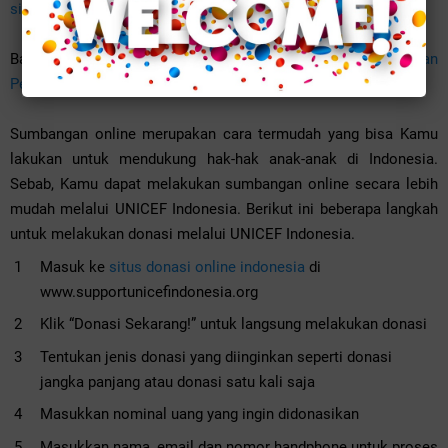
situs donasi online
.
Baca juga:
Memahami Risiko Cyber yang Merugikan
Perusahaan
.
Sumbangan online merupakan cara termudah yang bisa Kamu
lakukan untuk mendukung hak-hak anak-anak di Indonesia.
Sebab, Kamu dapat melakukan sumbangan online secara lebih
mudah melalui UNICEF Indonesia. Berikut ini beberapa langkah
untuk melakukan donasi melalui UNICEF Indonesia.
Masuk ke
situs donasi online indonesia
di
www.supportunicefindonesia.org
Klik “Donasi Sekarang!” untuk langsung melakukan donasi
Tentukan jenis donasi yang diinginkan seperti donasi
jangka panjang atau donasi satu kali saja
Masukkan nominal uang yang ingin didonasikan
Masukkan nama, email dan nomor handphone untuk proses