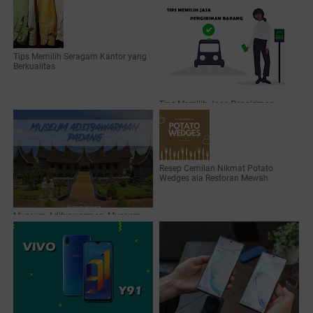
Tips Memilih Seragam Kantor yang
Berkualitas
Tips Memilih Jasa Pengiriman
Barang untuk Toko Online
Resep Cemilan Nikmat Potato
Wedges ala Restoran Mewah
Museum Adityawarman, Museum
Budaya dan Edukasi untuk Liburan
Keluarga