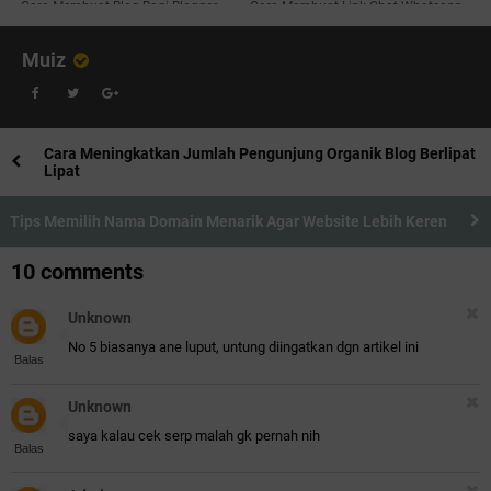
Cara Membuat Blog Bagi Blogger
Cara Membuat Link Chat Whatsapp
Pemula
Pada Blog
Muiz
Cara Meningkatkan Jumlah Pengunjung Organik Blog Berlipat
Lipat
Tips Memilih Nama Domain Menarik Agar Website Lebih Keren
10 comments
Unknown
No 5 biasanya ane luput, untung diingatkan dgn artikel ini
Balas
Unknown
saya kalau cek serp malah gk pernah nih
Balas