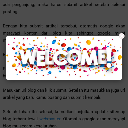
ada pengunjung, maka harus submit artikel setelah selesai
posting.
Dengan kita submit artikel tersebut, otomatis google akan
×
merayapi konten dari blog kita sehingga google mulai
mengindeks apa yang terdapat di dalam blog kita.
Bagaimana cara kita submit artikel ke google?
Pertama Kamu harus menambahkan url blog terlebih dahulu ke
https://www.google.com/webmasters/tools/submit-url
Masukan url blog dan klik submit. Setelah itu masukkan juga url
artikel yang baru Kamu posting dan submit kembali.
Setelah tahap itu selesai, kemudian lanjutkan update sitemap
blog terbaru lewat
webmaster
. Otomatis google akan merayapi
blog mu secara keseluruhan.