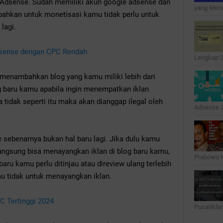
Adsense. Sudah memiliki akun google adsense dan
yang Menar
mbahkan untuk monetisasi kamu tidak perlu untuk
lagi.
dsense dengan CPC Rendah
Lengkap 20
menambahkan blog yang kamu miliki lebih dari
g baru kamu apabila ingin menempatkan iklan
tidak seperti itu maka akan dianggap ilegal oleh
Adsense 2
sebenarnya bukan hal baru lagi. Jika dulu kamu
angsung bisa menayangkan iklan di blog baru kamu,
Prabowo Ka
 baru kamu perlu ditinjau atau direview ulang terlebih
au tidak untuk menayangkan iklan.
C Tertinggi 2024
Pusatiklanm