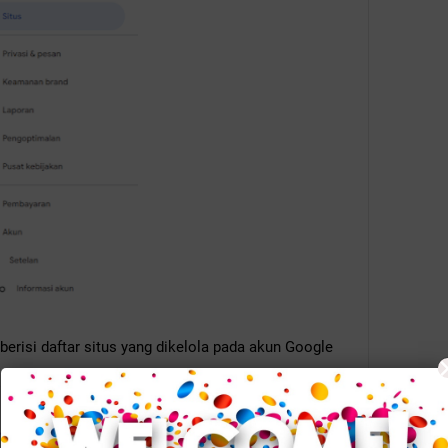
erisi daftar situs yang dikelola pada akun Google