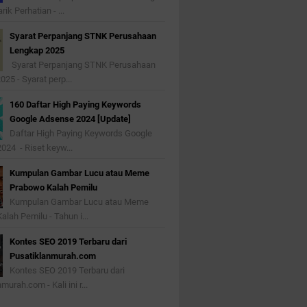
ik Perhatian - ...
Syarat Perpanjang STNK Perusahaan
Lengkap 2025
Syarat Perpanjang STNK Perusahaan
25 - Syarat perp...
160 Daftar High Paying Keywords
Google Adsense 2024 [Update]
Daftar High Paying Keywords Google
024 - Riset keyw...
Kumpulan Gambar Lucu atau Meme
Prabowo Kalah Pemilu
Kumpulan Gambar Lucu atau Meme
lah Pemilu - Tahun i...
Kontes SEO 2019 Terbaru dari
Pusatiklanmurah.com
Kontes SEO 2019 Terbaru dari
urah.com - Kali ini r...