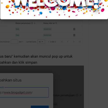
itus baru" kemudian akan muncul pop up untuk
bahkan dan klik simpan