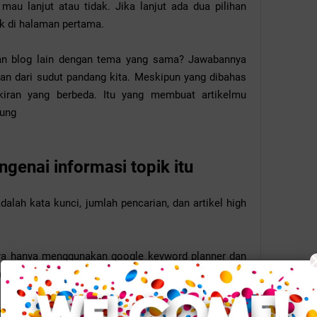
au lanjut atau tidak. Jika lanjut ada dua pilihan
ik di halaman pertama.
gan blog lain dengan tema yang sama? Jawabannya
san dari sudut pandang kita. Meskipun yang dibahas
iran yang berbeda. Itu yang membuat artikelmu
jung
genai informasi topik itu
adalah kata kunci, jumlah pencarian, dan artikel high
aya hanya menggunakan google keyword planner dan
bawah kotak pencarian google.
 atau yang menjadi pembahasan dengan jumlah