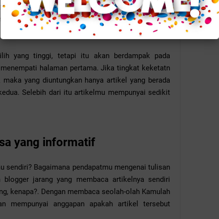
aran 100 ribu-satu juta. Utamakandengan tingkat
ng. Kenapa tidak memilih yang tingkat persaingan
h yang tinggi, tetapi itu akan berdampak pada
k menempati halaman pertama. Jika tingkat keketatn
k maka yang diuntungkan hanya artikel yang berada
edua. Selebih dari itu artikelmu mempunyai sedikit
a yang informatif
 sendiri? Bagaimana pendapatmu mengenai tulisan
blogger jarang yang membaca artikelnya sendiri
nting, kenapa?. Dengan membaca seolah-olah Kamulah
an mempunyai anggapan apakah artikel tersebut