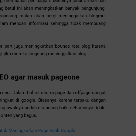
ng membahas per bagian. Misalnya judul artikel dan
ng betul ini akan meningkatkan banyak pengunjung.
engunjung malah akan pergi meninggalkan blogmu.
lam mencari informasi sehingga tidak membuang
r part juga meningkatkan bounce rate blog karena
gi jika mereka langsung meninggalkan blog.
SEO agar masuk pageone
n seo. Dalam hal ini seo onpage dan offpage sangat
ingkat di google. Biasanya karena terpaku dengan
yang awalnya sudah dirancang baik, seharusnya tidak.
konten yang bagus.
ntuk Meningkatkan Page Rank Google
.