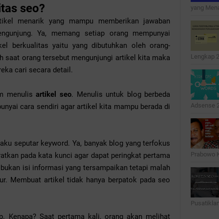
itas seo?
yang Menar
artikel menarik yang mampu memberikan jawaban
pengunjung. Ya, memang setiap orang mempunyai
rtikel berkualitas yaitu yang dibutuhkan oleh orang-
Lengkap 20
 saat orang tersebut mengunjungi artikel kita maka
ka cari secara detail.
lam menulis
artikel seo
. Menulis untuk blog berbeda
Adsense 2
yai cara sendiri agar artikel kita mampu berada di
aku seputar keyword. Ya, banyak blog yang terfokus
Prabowo Ka
atkan pada kata kunci agar dapat peringkat pertama
 bukan isi informasi yang tersampaikan tetapi malah
ur. Membuat artikel tidak hanya berpatok pada seo
Pusatiklanm
kup. Kenapa? Saat pertama kali, orang akan melihat