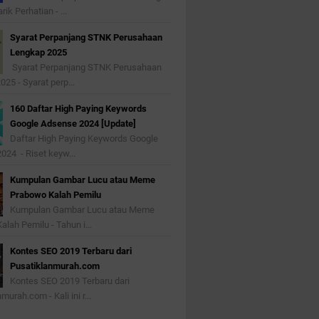
ik Perhatian - ...
Syarat Perpanjang STNK Perusahaan
Lengkap 2025
Syarat Perpanjang STNK Perusahaan
25 - Syarat perp...
160 Daftar High Paying Keywords
Google Adsense 2024 [Update]
Daftar High Paying Keywords Google
024 - Riset keyw...
Kumpulan Gambar Lucu atau Meme
Prabowo Kalah Pemilu
Kumpulan Gambar Lucu atau Meme
lah Pemilu - Tahun i...
Kontes SEO 2019 Terbaru dari
Pusatiklanmurah.com
Kontes SEO 2019 Terbaru dari
urah.com - Kali ini r...