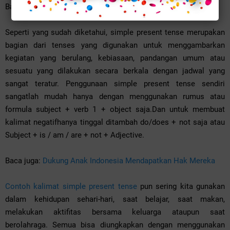
Baca juga:
5 Situs Belajar Online Terbaik
Seperti yang sudah diketahui, simple present tense merupakan
bagian dari tenses yang digunakan untuk menggambarkan
kegiatan yang berulang, kebiasaan, pandangan umum atau
sesuatu yang dilakukan secara berkala dengan jadwal yang
sangat teratur. Penggunaan simple present tense sendiri
sangatlah mudah hanya dengan menggunakan rumus atau
formula subject + verb 1 + object saja.Dan untuk membuat
kalimat negatifhanya tinggal ditambah do/does + not saja atau
Subject + is / am / are + not + Adjective.
Baca juga:
Dukung Anak Indonesia Mendapatkan Hak Mereka
Contoh kalimat simple present tense
pun sering kita gunakan
dalam kehidupan sehari-hari, saat belajar, saat makan,
melakukan aktifitas bersama keluarga ataupun saat
berolahraga. Semua bisa diungkapkan dengan menggunakan