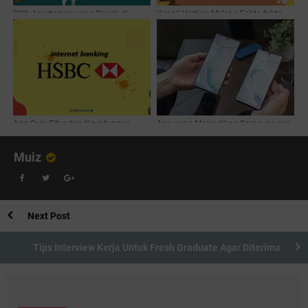
Pilih Apartemen yang Cocok di
Kenali Vertigo Melalui Fakta-fakta
Kawasan Jakarta Selatan Lewat
Berikut Ini
Traveloka
Apa Saja Fitur dan Keuntungan
Apa yang Menjadikan Samsung seri
Menggunakan Internet Banking
Galaxy Note 10+ Spesial?
HSBC?
Muiz
Next Post
Tips Interview Kerja Untuk Fresh Graduate Agar Diterima