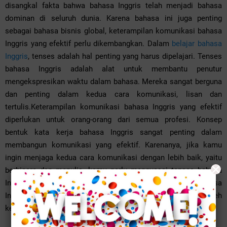
disangkal fakta bahwa bahasa Inggris telah menjadi bahasa
dominan di seluruh dunia. Karena bahasa ini juga penting
sebagai bahasa bisnis global, keterampilan komunikasi bahasa
Inggris yang efektif perlu dikembangkan. Dalam
belajar bahasa
Inggris
, tenses adalah hal penting yang harus dipelajari. Tenses
bahasa Inggris adalah alat untuk membantu penutur
mengekspresikan waktu dalam bahasa. Mereka sangat berguna
dan penting dalam kedua cara komunikasi, lisan dan
tertulis.Keterampilan komunikasi bahasa Inggris yang efektif
diperlukan untuk orang-orang dari semua profesi. Konsep
bentuk kata kerja bahasa Inggris sangat penting dalam
membangun komunikasi yang efektif. Karenanya, jika kamu
ingin menjaga kedua cara komunikasi dengan lebih baik, yaitu
×
berbicara dan menulis. kamu perlu menguasai tenses bahasa
Inggris, karena perintah dari dua belas bentuk dasar bahasa
Inggris akan sangat membantu kamu dalam memperoleh
keterampilan komunikasi yang efektif.